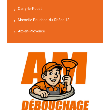
Carry-le-Rouet
Marseille Bouches-du-Rhône 13
Aix-en-Provence