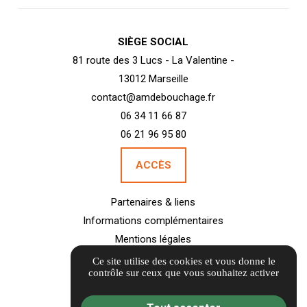
SIÈGE SOCIAL
81 route des 3 Lucs - La Valentine -
13012 Marseille
contact@amdebouchage.fr
06 34 11 66 87
06 21 96 95 80
ACCÈS
Partenaires & liens
Informations complémentaires
Mentions légales
Politique de confidentialité
Ce site utilise des cookies et vous donne le
contrôle sur ceux que vous souhaitez activer
Gestion des cookies